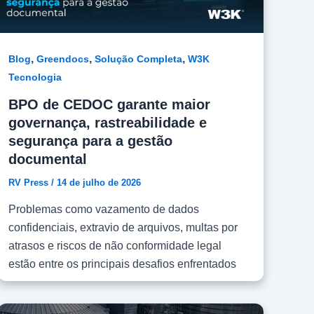
,
,
,
Blog
Greendocs
Solução Completa
W3K
Tecnologia
BPO de CEDOC garante maior
governança, rastreabilidade e
segurança para a gestão
documental
RV Press
/
14 de julho de 2026
Problemas como vazamento de dados
confidenciais, extravio de arquivos, multas por
atrasos e riscos de não conformidade legal
estão entre os principais desafios enfrentados
pelas empresas atualmente no que se refere à
gestão de documentos. Como forma de