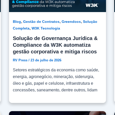
,
,
,
Blog
Gestão de Contratos
Greendocs
Solução
,
Completa
W3K Tecnologia
Solução de Governança Jurídica &
Compliance da W3K automatiza
gestão corporativa e mitiga riscos
RV Press
/
23 de julho de 2026
Setores estratégicos da economia como saúde,
energia, agronegócio, mineração, siderurgia,
óleo e gás, papel e celulose, infraestrutura e
concessões, saneamento, dentre outros, lidam
diariamente com um alto volume contratual,
múltiplos stakeholders e rígidas exigências
regulatórias. Devido à complexidade de suas