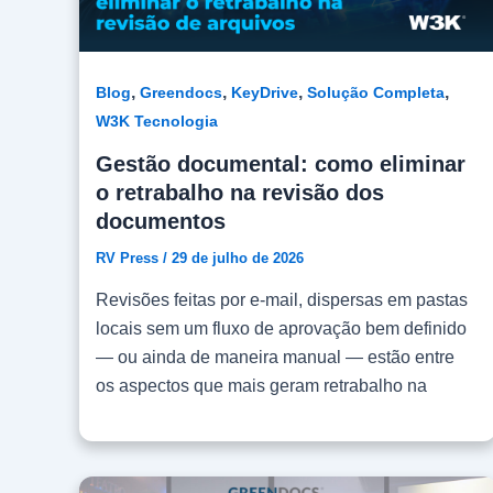
,
,
,
,
Blog
Greendocs
KeyDrive
Solução Completa
W3K Tecnologia
Gestão documental: como eliminar
o retrabalho na revisão dos
documentos
RV Press
/
29 de julho de 2026
Revisões feitas por e-mail, dispersas em pastas
locais sem um fluxo de aprovação bem definido
— ou ainda de maneira manual — estão entre
os aspectos que mais geram retrabalho na
gestão de documentos. Esses fatores podem
causar a perda do controle da informação e
ainda eventuais atrasos no cronograma de