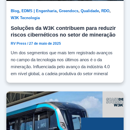
,
,
,
,
,
Blog
EDMS | Engenharia
Greendocs
Qualidade
RDO
W3K Tecnologia
Soluções da W3K contribuem para reduzir
riscos cibernéticos no setor de mineração
RV Press
/
27 de maio de 2025
Um dos segmentos que mais tem registrado avanços
no campo da tecnologia nos últimos anos é o da
mineração. Influenciada pelo avanço da indústria 4.0
em nível global, a cadeia produtiva do setor mineral
está cada vez mais imersa nos processos digitais, o
que lhe garante maior eficiência, sustentabilidade e
segurança operacional. No entanto, essa otimização de
processos também abre caminho para os riscos à
cibersegurança, fazendo com que as empresas do
segmento necessitem cada vez mais de soluções
confiáveis para sua gestão. Em nível global o setor é o
segundo mais afetado, perdendo apenas para o setor