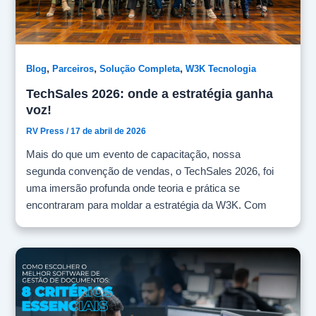
,
,
,
Blog
Parceiros
Solução Completa
W3K Tecnologia
TechSales 2026: onde a estratégia ganha
voz!
RV Press
/
17 de abril de 2026
Mais do que um evento de capacitação, nossa
segunda convenção de vendas, o TechSales 2026, foi
uma imersão profunda onde teoria e prática se
encontraram para moldar a estratégia da W3K. Com
foco no alinhamento e na alta performance do nosso
time de vendas, reunimos gestores, colaboradores,
clientes e parceiros. Durante a convenção, realizada no
último dia 09/04, no Cecrei, em São Leopoldo,
alinhamos e discutimos formas de aprimorar cada vez
mais nossa entrega de valor para os nossos clientes.