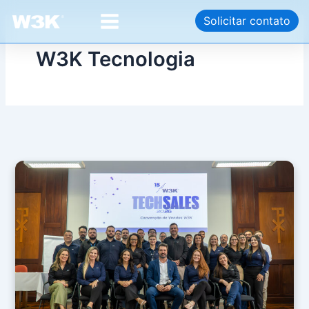
Ir
Paginação
Main
Solicitar contato
para
de
Menu
o
post
W3K Tecnologia
conteúdo