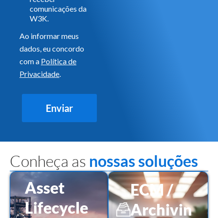
comunicações da
W3K.
Ao informar meus
dados, eu concordo
com a
Política de
Privacidade
.
Enviar
Conheça as
nossas soluções
Asset
ECM /
Lifecycle
Archivin