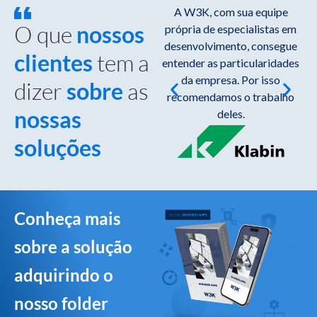
Com a implantação do
A W3K, com sua equipe
O que
nossos
GREENDOCS temos a
própria de especialistas em
t
segurança da informação.
desenvolvimento, consegue
clientes
tem a
Sempre que preciso buscar
entender as particularidades
documentos no sistema, sei
da empresa. Por isso
dizer
sobre
as
onde encontrá-los facilmente.
recomendamos o trabalho
nossas
deles.
soluções
Conheça mais
sobre a solução
adquirindo o
nosso folder