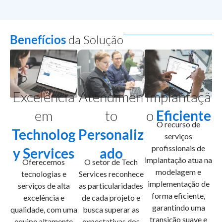
Benefícios
da Solução
Excelência
Implantaçã
Atendimen
em
o
Eficiente
to
O recurso de
Technolog
Personaliz
serviços
profissionais de
y Services
ado
implantação atua na
Oferecemos
O setor de Tech
modelagem e
tecnologias e
Services reconhece
implementação de
serviços de alta
as particularidades
forma eficiente,
excelência e
de cada projeto e
garantindo uma
qualidade, com uma
busca superar as
transição suave e
equipe altamente
expectativas dos