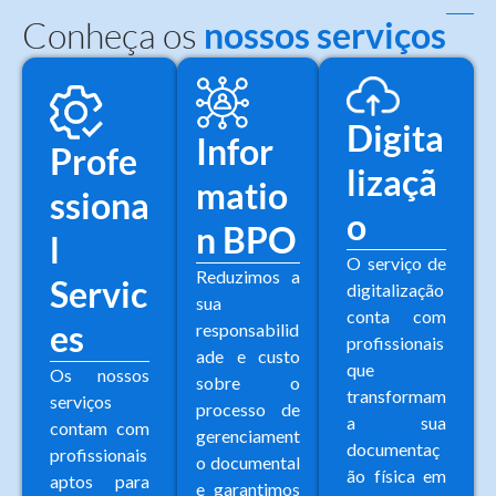
Conheça os
nossos serviços
Digita
Infor
Profe
lizaçã
matio
ssiona
o
n BPO
l
O serviço de
Reduzimos a
Servic
digitalização
sua
conta com
es
responsabilid
profissionais
ade e custo
que
Os nossos
sobre o
transformam
serviços
processo de
a sua
contam com
gerenciament
documentaç
profissionais
o documental
ão física em
aptos para
e garantimos