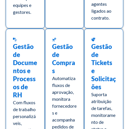
agentes
equipes e
ligados ao
gestores.
contrato.
Gestão
Gestão
Gestão
de
de
de
Docume
Compra
Tickets
ntos e
s
e
Process
Solicitaç
Automatiza
fluxos de
os de
ões
aprovação,
RH
Suporta
monitora
atribuição
Com fluxos
fornecedore
de tarefas,
de trabalho
s e
monitorame
personalizá
acompanha
nto de
veis,
pedidos de
status e