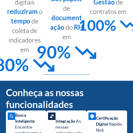
digitais
Gestão
de
de
reduziram
o
contratos em
document
tempo
de
ação
do
RH
coleta de
em
indicadores
em
Conheça as nossas
funcionalidades
Busca
Certificação
Inteligente
Integração
As
Digital
Rápido,
Encontre
nossas
fácil,
rapidamente a
aplicações são