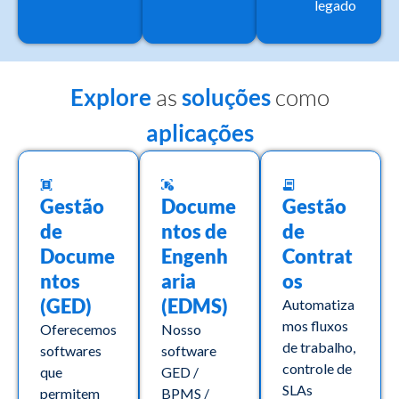
legado​
Explore
as
soluções
como
aplicações
Gestão
Docume
Gestão
de
ntos de
de
Docume
Engenh
Contrat
ntos
aria
os
(GED)
(EDMS)
Automatiza
mos fluxos
Oferecemos
Nosso
de trabalho,
softwares
software
controle de
que
GED /
SLAs
permitem
BPMS /