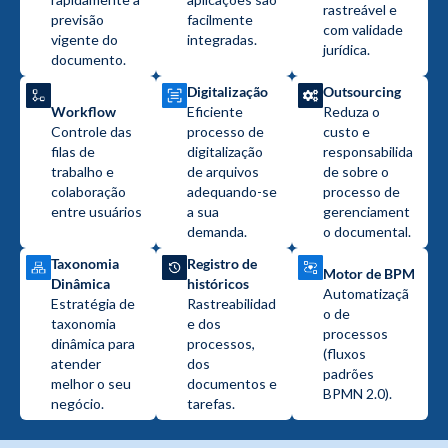
rastreável e
previsão
facilmente
com validade
vigente do
integradas.
jurídica.
documento.
Digitalização
Outsourcing
Workflow
Eficiente
Reduza o
Controle das
processo de
custo e
filas de
digitalização
responsabilida
trabalho e
de arquivos
de sobre o
colaboração
adequando-se
processo de
entre usuários
a sua
gerenciament
demanda.
o documental.
Taxonomia
Registro de
Motor de BPM
Dinâmica
históricos
Automatizaçã
Estratégia de
Rastreabilidad
o de
taxonomia
e dos
processos
dinâmica para
processos,
(fluxos
atender
dos
padrões
melhor o seu
documentos e
BPMN 2.0).
negócio.
tarefas.