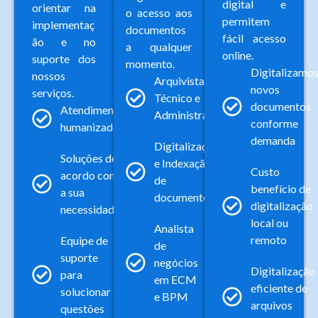
digital e
orientar na
o acesso aos
permitem
implementaç
documentos
fácil acesso
ão e no
a qualquer
online.
suporte dos
momento.
Digitalizamo
nossos
Arquivista
novos
serviços.
Técnico e
documentos
Atendimento
Administrativo
conforme
humanizado
demanda​
Digitalização
Soluções de
e Indexação
Custo
acordo com
de
benefício de
a sua
documentos
digitalização
necessidade
local ou
Analista
remoto
Equipe de
de
suporte
negócios
Digitalização
para
em ECM
eficiente de
solucionar
e BPM
arquivos
questões