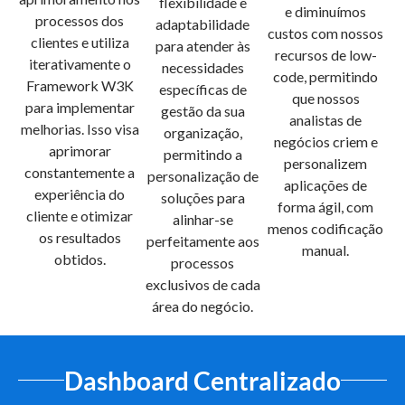
flexibilidade e
e diminuímos
processos dos
adaptabilidade
custos com nossos
clientes e utiliza
para atender às
recursos de low-
iterativamente o
necessidades
code, permitindo
Framework W3K
específicas de
que nossos
para implementar
gestão da sua
analistas de
melhorias. Isso visa
organização,
negócios criem e
aprimorar
permitindo a
personalizem
constantemente a
personalização de
aplicações de
experiência do
soluções para
forma ágil, com
cliente e otimizar
alinhar-se
menos codificação
os resultados
perfeitamente aos
manual.
obtidos.
processos
exclusivos de cada
área do negócio.
Dashboard Centralizado