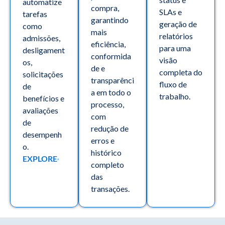
automatize
compra,
SLAs e
tarefas
garantindo
geração de
como
mais
relatórios
admissões,
eficiência,
para uma
desligament
conformida
visão
os,
de e
completa do
solicitações
transparênci
fluxo de
de
a em todo o
trabalho.
benefícios e
processo,
avaliações
com
de
redução de
desempenh
erros e
o.
histórico
EXPLORE
completo
das
transações.