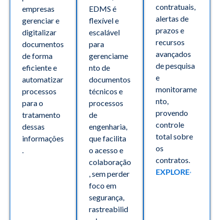
contratuais,
empresas
EDMS é
alertas de
gerenciar e
flexível e
prazos e
digitalizar
escalável
recursos
documentos
para
avançados
de forma
gerenciame
de pesquisa
eficiente e
nto de
e
automatizar
documentos
monitorame
processos
técnicos e
nto,
para o
processos
provendo
tratamento
de
controle
dessas
engenharia,
total sobre
informações
que facilita
os
.
o acesso e
contratos.
colaboração
EXPLORE
, sem perder
foco em
segurança,
rastreabilid