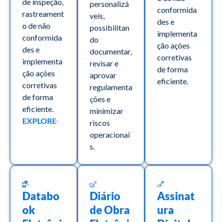
de inspeção,
personalizá
conformida
rastreament
veis,
des e
o de não
possibilitan
implementa
conformida
do
ção ações
des e
documentar,
corretivas
implementa
revisar e
de forma
ção ações
aprovar
eficiente.
corretivas
regulamenta
de forma
ções e
eficiente.
minimizar
EXPLORE
riscos
operacionai
s.
Databo
Diário
Assinat
ok
de Obra
ura