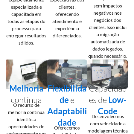
sem impactos
especializada e
clientes,
negativos nos
capacitada em
oferecendo
negócios dos
todas as etapas do
atendimento e
clientes. Isso inclui
processo para
experiência
a migração
entregar resultados
diferenciados.
automatizada de
sólidos.
dados legados,
quando necessário.
Melhoria
Flexibilida
Capacidad
contínua
de
e
es de
Low-
O recurso de
Adaptabili
Code
melhoria continua
Desenvolvemos
identifica
dade
com velocidade a
oportunidades de
Oferecemos
modelagem técnica
aprimoramento nos