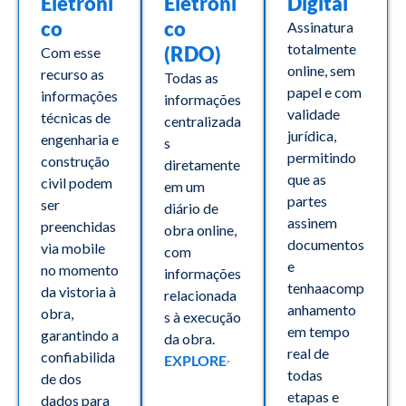
Eletrôni
Eletrôni
Digital
co
co
Assinatura
totalmente
(RDO)
Com esse
online, sem
recurso as
Todas as
papel e com
informações
informações
validade
técnicas de
centralizada
jurídica,
engenharia e
s
permitindo
construção
diretamente
que as
civil podem
em um
partes
ser
diário de
assinem
preenchidas
obra online,
documentos
via mobile
com
e
no momento
informações
tenhaacomp
da vistoria à
relacionada
anhamento
obra,
s à execução
em tempo
garantindo a
da obra.
real de
confiabilida
EXPLORE
todas
de dos
etapas e
dados para