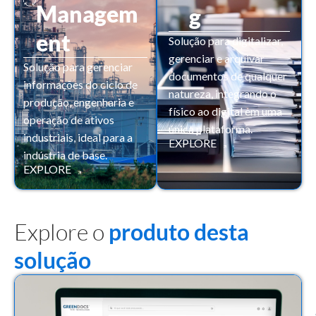
Managem
g
ent
Solução para digitalizar,
gerenciar e arquivar
Solução para gerenciar
documentos de qualquer
informações do ciclo de
natureza, integrando o
produção, engenharia e
físico ao digital em uma
operação de ativos
única plataforma.
industriais, ideal para a
EXPLORE
indústria de base.
EXPLORE
Explore o
produto desta
solução