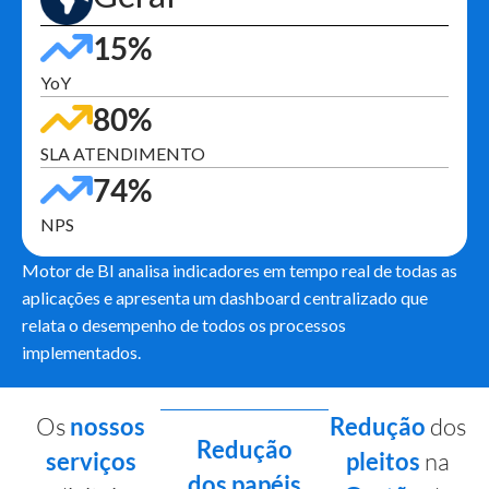
15%
YoY
80%
SLA ATENDIMENTO
74%
NPS
Motor de BI analisa indicadores em tempo real de todas as
aplicações e apresenta um dashboard centralizado que
relata o desempenho de todos os processos
implementados.
Os
nossos
Redução
dos
Redução
serviços
pleitos
na
dos
papéis