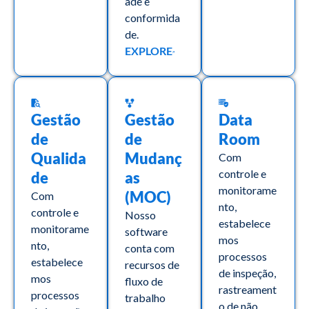
ade e
conformida
de.
EXPLORE
Gestão
Gestão
Data
de
de
Room
Qualida
Mudanç
Com
controle e
de
as
monitorame
(MOC)
Com
nto,
controle e
Nosso
estabelece
monitorame
software
mos
nto,
conta com
processos
estabelece
recursos de
de inspeção,
mos
fluxo de
rastreament
processos
trabalho
o de não