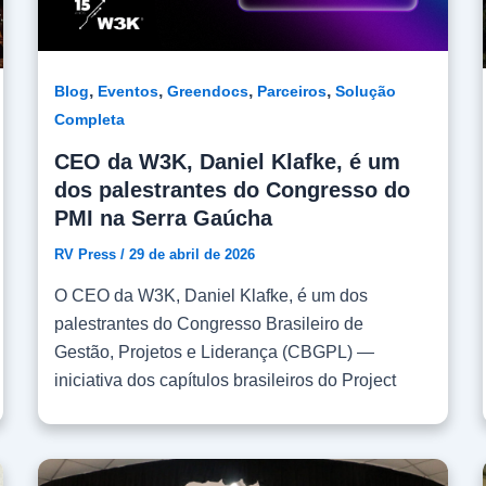
,
,
,
,
Blog
Eventos
Greendocs
Parceiros
Solução
Completa
CEO da W3K, Daniel Klafke, é um
dos palestrantes do Congresso do
PMI na Serra Gaúcha
RV Press
/
29 de abril de 2026
O CEO da W3K, Daniel Klafke, é um dos
palestrantes do Congresso Brasileiro de
Gestão, Projetos e Liderança (CBGPL) —
iniciativa dos capítulos brasileiros do Project
Management Institute (PMI). Considerado o
maior congresso de Gestão de Projetos do
Brasil, o evento começou nesta terça, 28, em