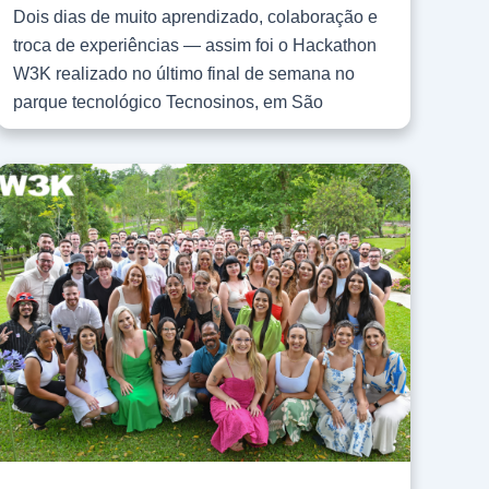
Dois dias de muito aprendizado, colaboração e
troca de experiências — assim foi o Hackathon
W3K realizado no último final de semana no
parque tecnológico Tecnosinos, em São
Leopoldo (RS). Na oportunidade, cinco equipes
formadas por colaboradores da empresa
desenvolveram soluções com foco em
Inovação na Gestão de Riscos, estimulando o
compartilhamento de boas práticas e novas
ideias. As atividades começaram na sexta, 22.
Nesse primeiro dia foi apresentado o propósito
do Hackathon W3K, bem como a equipe
organizadora, jurados e mentores da
competição. Na ocasião, o CEO da empresa,
Daniel Klafke, agradeceu o envolvimento de
todos e destacou a importância do evento para
a W3K, que carrega em seu DNA a inovação