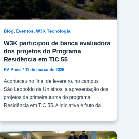
,
,
Blog
Eventos
W3K Tecnologia
W3K participou de banca avaliadora
dos projetos do Programa
Residência em TIC 55
RV Press
/
11 de março de 2026
Aconteceu no final de fevereiro, no campus
São Leopoldo da Unisinos, a apresentação dos
projetos da primeira turma do programa
Residência em TIC 55. A iniciativa é fruto da
parceria entre Unisinos, Tecnosinos, BRISA e
Softex. A W3K Tecnologia é uma das principais
apoiadoras do programa, que tem como
objetivo formar profissionais qualificados em