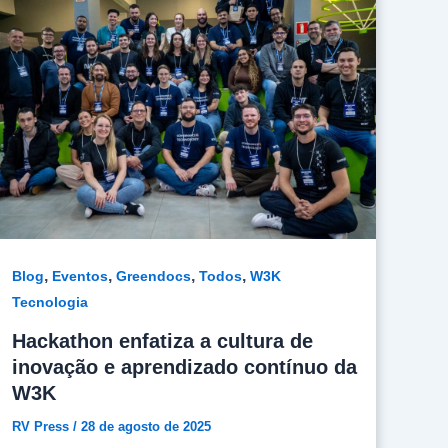
programação avançada para atender às
demandas do mercado — dê o play no vídeo e
saiba mais como foi esse momento.
,
,
,
,
Blog
Eventos
Greendocs
Todos
W3K
Tecnologia
Hackathon enfatiza a cultura de
inovação e aprendizado contínuo da
W3K
RV Press
/
28 de agosto de 2025