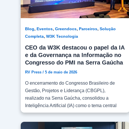
,
,
,
,
Blog
Eventos
Greendocs
Parceiros
Solução
,
Completa
W3K Tecnologia
CEO da W3K destacou o papel da IA
e da Governança na Informação no
Congresso do PMI na Serra Gaúcha
RV Press
/
5 de maio de 2026
O encerramento do Congresso Brasileiro de
Gestão, Projetos e Liderança (CBGPL),
realizado na Serra Gaúcha, consolidou a
Inteligência Artificial (IA) como o tema central
das discussões estratégicas para o futuro das
organizações. Entre os destaques da
programação, Daniel Klafke, CEO da W3K,