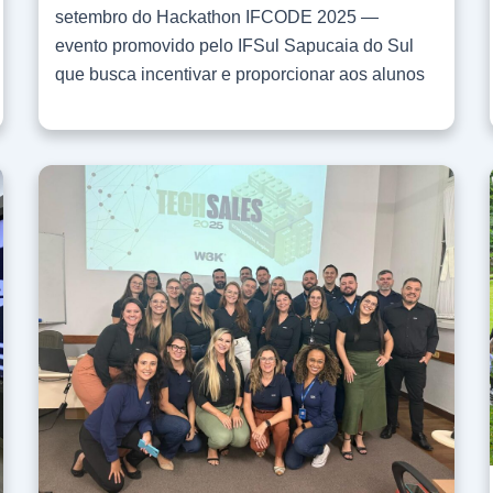
construção de ferramentas que respeitem as
setembro do Hackathon IFCODE 2025 —
boas práticas de Segurança da Informação,
evento promovido pelo IFSul Sapucaia do Sul
Rastreabilidade e Compliance. Combate ao
que busca incentivar e proporcionar aos alunos
Shadow IT com cases práticos Um dos grandes
o desenvolvimento de habilidades de
diferenciais da palestra será também a
programação e criatividade. Além de apoiar o
apresentação de cases práticos. Klafke irá
evento, onde fomos jurados, ajudando na
demonstrar como a implementação de
escolha da equipe vencedora, patrocinamos as
workflows inteligentes e checklists
premiações. Durante os dois dias de evento,
automatizados auxiliam na eliminação do
realizado no IFSul, campus Sapucaia do Sul,
chamado Shadow IT — o uso de softwares e
uma extensa programação foi desenvolvida.
ferramentas não autorizadas pelo setor de TI.
Divididos em equipes, os estudantes
Ao oferecer alternativas legais, ágeis e
combinaram habilidades de programação,
seguras, as empresas conseguem elevar o
prototipagem, criatividade e colaboração para
nível de conformidade e garantir que a
desenvolver soluções tecnológicas para um
inovação ocorra sob a luz da governança
determinado tema. A partir do eixo temático:
corporativa, e não à margem dela.
“soluções para a terceira idade”, a equipe
GREENDOCS realiza Gestão do Portfólio de
CodeKillers desenvolveu o Zelo — plataforma
Projetos — Project Portfolio Management