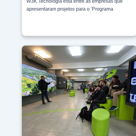
W3K Tecnologia está entre as empresas que
Daniel Klafke demonstrou, por meio de cases
apresentaram projetos para o ‘Programa
práticos, como a implementação de workflows
Residência em TIC 55 – Apoio à Recuperação
inteligentes e checklists automatizados pode
do RS’. A iniciativa é uma parceria entre
mitigar esse risco. “A redução do shadow IT
Unisinos, BRISA, SOFTEX e Ministério da
que é o que traz a falta de governança. Ou seja,
Ciência, Tecnologia e Inovação (MCTI), que
criar aplicações departamentais não ligadas a
busca contribuir para a reconstrução do estado
uma plataforma centralizada, você aumenta o
do Rio Grande do Sul após a enchente de maio
problema e o risco do Shadow IT e acaba
de 2024. O CTO da W3K, Igor Klafke,
ficando mais exposto a problemas de
comentou sobre a participação da W3K no
segurança”, pontuou o executivo. W3K
projeto. Observou que a empresa enxerga essa
reafirmou seu compromisso com a eficiência e
iniciativa como uma oportunidade de investir no
a Governança da Informação Ele comentou
futuro do setor de tecnologia, auxiliando na
também a respeito da eficiência da W3K no
formação de novos talentos do segmento.
que se refere à implantação de soluções.
“Estamos contribuindo para a criação de um
“Conseguimos trazer o melhor dos dois
ambiente mais propício à inovação e que será
mundos: criar uma aplicação via IA de forma
benéfico para todos. É um círculo virtuoso que
rápida. Temos reduzido o tempo de
se retroalimenta”, pontuou o CTO. Para ele, a