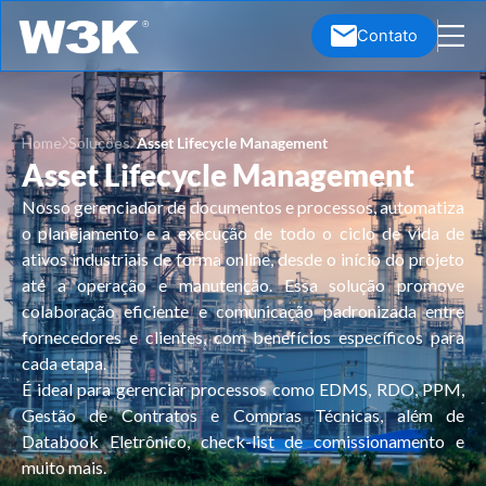
Ir
Contato
para
o
conteúdo
Home
Soluções
Asset Lifecycle Management
Asset Lifecycle Management
Nosso gerenciador de documentos e processos, automatiza
o planejamento e a execução de todo o ciclo de vida de
ativos industriais de forma online, desde o início do projeto
até a operação e manutenção. Essa solução promove
colaboração eficiente e comunicação padronizada entre
fornecedores e clientes, com benefícios específicos para
cada etapa.
É ideal para gerenciar processos como EDMS, RDO, PPM,
Gestão de Contratos e Compras Técnicas, além de
Databook Eletrônico, check-list de comissionamento e
muito mais.