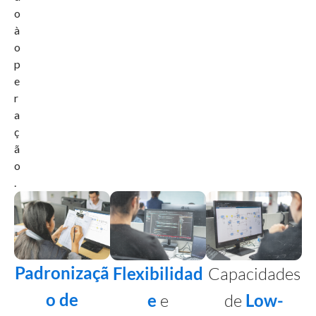
o
à
o
p
e
r
a
ç
ã
o
.
Padronizaçã
Flexibilidad
Capacidades
o de
e
e
de
Low-