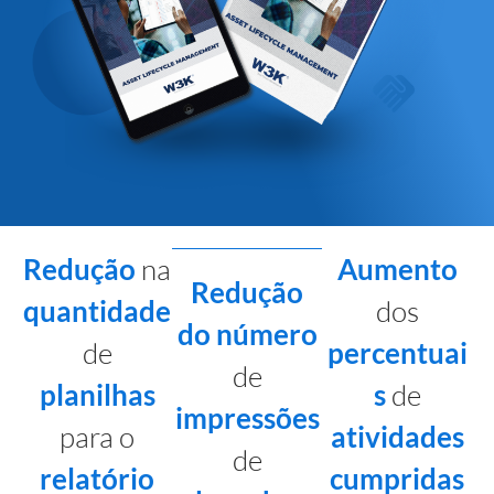
Redução
na
Aumento
Redução
quantidade
dos
do número
de
percentuai
de
planilhas
s
de
impressões
para o
atividades
de
relatório
cumpridas