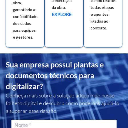
à execução
tempo real de
obra,
da obra.
todas etapas
garantindo a
EXPLORE
e agentes
confiabilidade
ligados ao
dos dados
contrato.
para equipes
e gestores.
Sua empresa possui plantas e
documentos técnicos para
digitalizar?
Conheça mais sobre a solução adquirindo nosso
folheto digital e descubra como podemos ajudá-lo
a superar esse desafio.