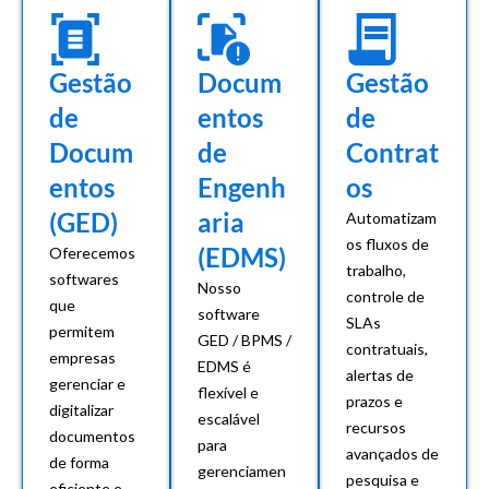
Gestão
Docum
Gestão
de
entos
de
Docum
de
Contrat
entos
Engenh
os
(GED)
aria
Automatizam
os fluxos de
(EDMS)
Oferecemos
trabalho,
softwares
Nosso
controle de
que
software
SLAs
permitem
GED / BPMS /
contratuais,
empresas
EDMS é
alertas de
gerenciar e
flexível e
prazos e
digitalizar
escalável
recursos
documentos
para
avançados de
de forma
gerenciamen
pesquisa e
eficiente e