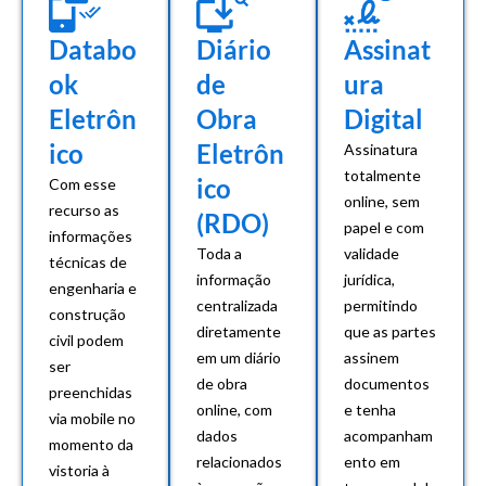
Databo
Diário
Assinat
ok
de
ura
Eletrôn
Obra
Digital
ico
Eletrôn
Assinatura
totalmente
ico
Com esse
online, sem
recurso as
(RDO)
papel e com
informações
Toda a
validade
técnicas de
informação
jurídica,
engenharia e
centralizada
permitindo
construção
diretamente
que as partes
civil podem
em um diário
assinem
ser
de obra
documentos
preenchidas
online, com
e tenha
via mobile no
dados
acompanham
momento da
relacionados
ento em
vistoria à