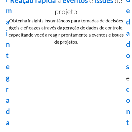
Reação rápida
a
eventos
e
issues
de
m
e
projeto
a
d
Obtenha insights instantâneos para tomadas de decisões
ágeis e eficazes através da geração de dados de controle,
i
a
capacitando você a reagir prontamente a eventos e issues
de projetos.
n
d
t
o
e
s
g
e
r
c
a
o
d
n
a
t