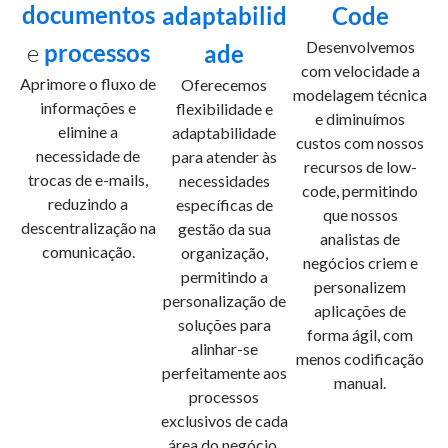
documentos
adaptabilid
Code
Desenvolvemos
e
processos
ade
com velocidade a
Aprimore o fluxo de
Oferecemos
modelagem técnica
informações e
flexibilidade e
e diminuímos
elimine a
adaptabilidade
custos com nossos
necessidade de
para atender às
recursos de low-
trocas de e-mails,
necessidades
code, permitindo
reduzindo a
específicas de
que nossos
descentralização na
gestão da sua
analistas de
comunicação.
organização,
negócios criem e
permitindo a
personalizem
personalização de
aplicações de
soluções para
forma ágil, com
alinhar-se
menos codificação
perfeitamente aos
manual.
processos
exclusivos de cada
área do negócio.