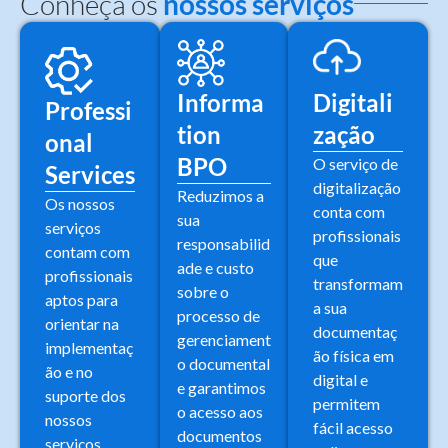
Conheça os
nossos serviços
Informa
Digitali
Professi
tion
zação
onal
BPO
O serviço de
Services
digitalização
Reduzimos a
Os nossos
conta com
sua
serviços
profissionais
responsabilid
contam com
que
ade e custo
profissionais
transformam
sobre o
aptos para
a sua
processo de
orientar na
documentaç
gerenciament
implementaç
ão física em
o documental
ão e no
digital e
e garantimos
suporte dos
permitem
o acesso aos
nossos
fácil acesso
documentos
serviços.