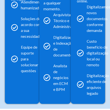
online.
Atendimento
a qualquer
Digitalizamo
humanizado
momento.
novos
Arquivista
documentos
Soluções de
Técnico e
conforme
acordo com
Administrativo
demanda​
a sua
necessidade
Digitalização
Custo
e Indexação
benefício de
Equipe de
de
digitalização
suporte
documentos
local ou
para
remoto
solucionar
Analista
questões
de
Digitalização
negócios
eficiente de
em ECM
arquivos
e BPM
legado​