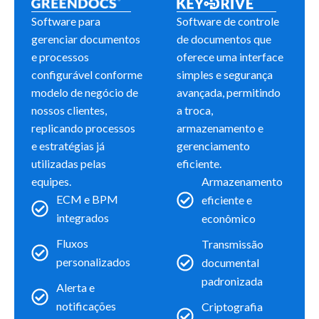
Software para
Software de controle
gerenciar documentos
de documentos que
e processos
oferece uma interface
configurável conforme
simples e segurança
modelo de negócio de
avançada, permitindo
nossos clientes,
a troca,
replicando processos
armazenamento e
e estratégias já
gerenciamento
utilizadas pelas
eficiente.
equipes.
Armazenamento
ECM e BPM
eficiente e
integrados
econômico​
Fluxos
Transmissão
personalizados
documental
padronizada​
Alerta e
notificações
Criptografia