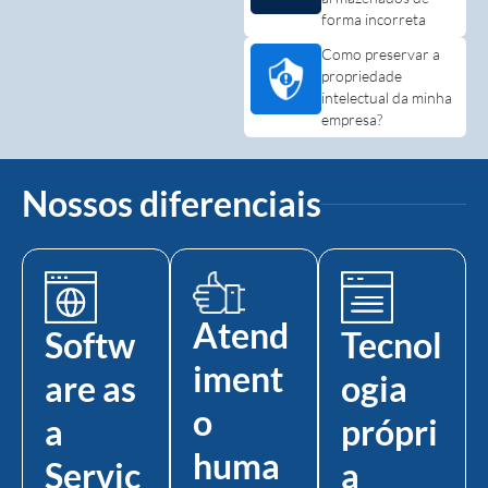
forma incorreta
Como preservar a
propriedade
intelectual da minha
empresa?
Nossos diferenciais
Atend
Softw
Tecnol
iment
are as
ogia
o
a
própri
huma
Servic
a