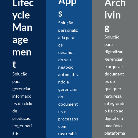
App
Lifec
Arch
s
ycle
ivin
Solução
Man
g
personaliz
age
Solução
ada para
para
os
men
digitalizar,
desafios
gerenciar
do seu
t
e arquivar
negócio,
Solução
document
automatiza
para
os de
ndo e
gerenciar
qualquer
gerencian
informaçõ
natureza,
do
es do ciclo
integrando
document
de
o físico ao
os e
produção,
digital em
processos
engenhari
uma única
com
a e
plataforma
rastreabili