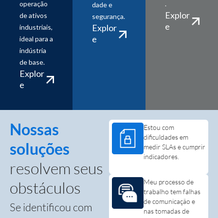
operação
.
dade e
Explor
de ativos
segurança.
e
Explor
industriais,
e
ideal para a
indústria
de base.
Explor
e
Nossas
Estou com
dificuldades em
soluções
medir SLAs e cumprir
indicadores.
resolvem seus
Meu processo de
obstáculos
trabalho tem falhas
de comunicação e
Se identificou com
nas tomadas de