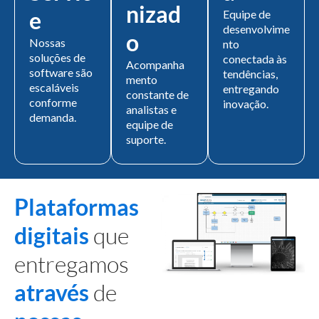
nizad
e
Equipe de
desenvolvime
o
Nossas
nto
soluções de
conectada às
Acompanha
software são
tendências,
mento
escaláveis
entregando
constante de
conforme
inovação.
analistas e
demanda.
equipe de
suporte.
Plataformas
digitais
que
entregamos
através
de