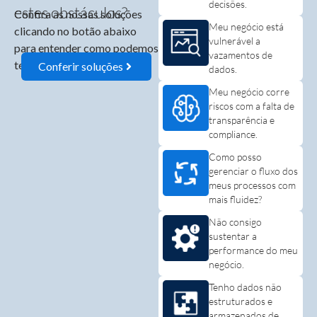
decisões.
estes obstáculos?
Confira as nossas soluções
Meu negócio está
clicando no botão abaixo
vulnerável a
para entender como podemos
vazamentos de
te ajudar:
Conferir soluções
dados.
Meu negócio corre
riscos com a falta de
transparência e
compliance.
Como posso
gerenciar o fluxo dos
meus processos com
mais fluidez?
Não consigo
sustentar a
performance do meu
negócio.
Tenho dados não
estruturados e
armazenados de