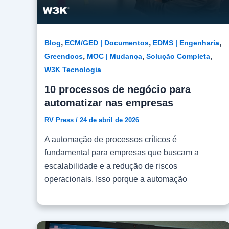
,
,
,
Blog
ECM/GED | Documentos
EDMS | Engenharia
,
,
,
Greendocs
MOC | Mudança
Solução Completa
W3K Tecnologia
10 processos de negócio para
automatizar nas empresas
RV Press
/
24 de abril de 2026
A automação de processos críticos é
fundamental para empresas que buscam a
escalabilidade e a redução de riscos
operacionais. Isso porque a automação
aumenta a eficiência, mitigando riscos e
reduzindo custos operacionais. Em um mundo
cada vez mais globalizado, onde as respostas