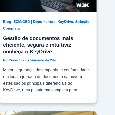
,
,
,
Blog
ECM/GED | Documentos
KeyDrive
Solução
Completa
Gestão de documentos mais
eficiente, segura e intuitiva:
conheça o KeyDrive
RV Press
/
12 de fevereiro de 2026
Maior segurança, desempenho e conformidade
em toda a jornada do documento na nuvem —
estes são os principais diferenciais do
KeyDrive, uma plataforma completa para
armazenagem e gerenciamento de informações
no ambiente digital. O software possui diversas
funcionalidades que tornam a gestão de