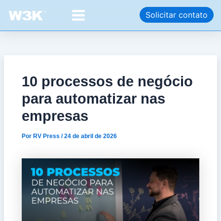
Ir
Post
Main
Solicitar contato
para
navigation
Menu
o
conteúdo
10 processos de negócio
para automatizar nas
empresas
Por
RV Press
/
24 de abril de 2026