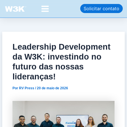
Ir
Post
Main
Solicitar contato
para
navigation
Menu
o
conteúdo
Leadership Development
da W3K: investindo no
futuro das nossas
lideranças!
Por
RV Press
/
20 de maio de 2026