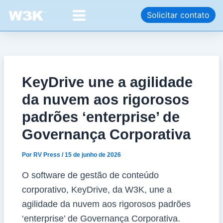
Ir
Post
Main
Solicitar contato
para
navigation
Menu
o
conteúdo
KeyDrive une a agilidade
da nuvem aos rigorosos
padrões ‘enterprise’ de
Governança Corporativa
Por
RV Press
/
15 de junho de 2026
O software de gestão de conteúdo
corporativo, KeyDrive, da W3K, une a
agilidade da nuvem aos rigorosos padrões
‘enterprise’ de Governança Corporativa.