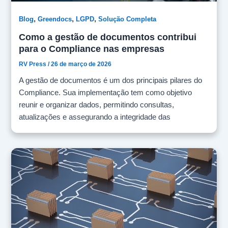
,
,
,
Blog
Greendocs
LGPD
Solução Completa
Como a gestão de documentos contribui
para o Compliance nas empresas
RV Press
/
26 de março de 2026
A gestão de documentos é um dos principais pilares do
Compliance. Sua implementação tem como objetivo
reunir e organizar dados, permitindo consultas,
atualizações e assegurando a integridade das
informações armazenadas em nuvem. Isso garante a
auditabilidade, assertividade e agilidade necessárias
para que o Compliance cumpra sua função de manter
os padrões éticos e profissionais estabelecidos pela
organização, tanto com seu público interno
(colaboradores) quanto externo (fornecedores e demais
parceiros comerciais). No que se refere ao
Compliance, em especial, sua aplicação está em
conformidade com a Lei Anticorrupção (2013), que