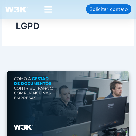
Ir
Main
Solicitar contato
para
Menu
o
LGPD
conteúdo