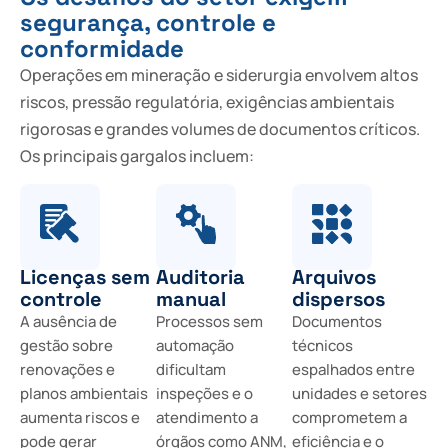
segurança, controle e
conformidade
Operações em mineração e siderurgia envolvem altos
riscos, pressão regulatória, exigências ambientais
rigorosas e grandes volumes de documentos críticos.
Os principais gargalos incluem:
Licenças sem
Auditoria
Arquivos
controle
manual
dispersos
A ausência de
Processos sem
Documentos
gestão sobre
automação
técnicos
renovações e
dificultam
espalhados entre
planos ambientais
inspeções e o
unidades e setores
aumenta riscos e
atendimento a
comprometem a
pode gerar
órgãos como ANM,
eficiência e o