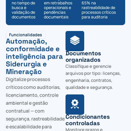
no tempo de
em retrabalhos
65% na
busca e
operacionais e
rastreabilidade de
validação de
pendências
processos críticos
documentos
documentais
para auditoria
Funcionalidades
Automação,
conformidade e
Documentos
inteligência para
organizados
Siderurgia e
Classifique e gerencie
Mineração
arquivos por tipo: licenças,
Digitalize processos
engenharia, contratos,
críticos como auditorias,
qualidade e segurança.
licenciamento, controle
ambiental e gestão
contratual — com
Condicionantes
segurança, rastreabilidade
controladas
e escalabilidade para
Monitore prazos e