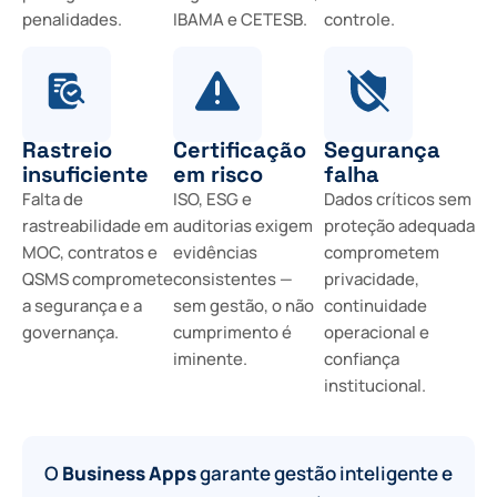
penalidades.
IBAMA e CETESB.
controle.
Rastreio
Certificação
Segurança
insuficiente
em risco
falha
Falta de
ISO, ESG e
Dados críticos sem
rastreabilidade em
auditorias exigem
proteção adequada
MOC, contratos e
evidências
comprometem
QSMS compromete
consistentes —
privacidade,
a segurança e a
sem gestão, o não
continuidade
governança.
cumprimento é
operacional e
iminente.
confiança
institucional.
O
Business Apps
garante gestão inteligente e