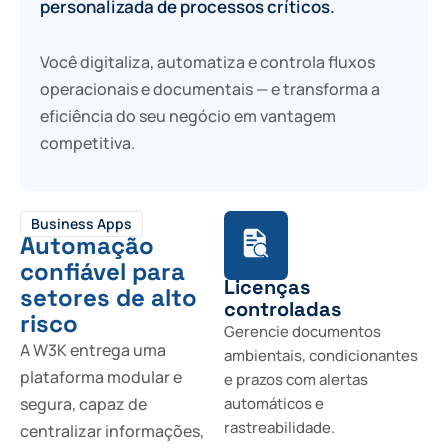
personalizada de processos críticos.
Você digitaliza, automatiza e controla fluxos
operacionais e documentais — e transforma a
eficiência do seu negócio em vantagem
competitiva.
Business Apps
Automação
confiável para
Licenças
setores de alto
controladas
risco
Gerencie documentos
A W3K entrega uma
ambientais, condicionantes
plataforma modular e
e prazos com alertas
segura, capaz de
automáticos e
rastreabilidade.
centralizar informações,