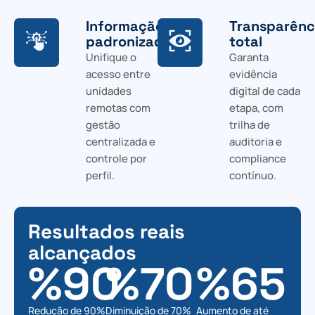
Informação
Transparênc
padronizada
total
Unifique o
Garanta
acesso entre
evidência
unidades
digital de cada
remotas com
etapa, com
gestão
trilha de
centralizada e
auditoria e
controle por
compliance
perfil.
contínuo.
Resultados reais
alcançados
%
90
%
70
%
65
Redução de 90%
Diminuição de 70%
Aumento de até