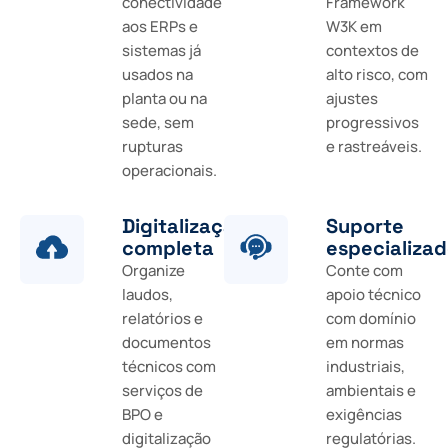
conectividade
Framework
aos ERPs e
W3K em
sistemas já
contextos de
usados na
alto risco, com
planta ou na
ajustes
sede, sem
progressivos
rupturas
e rastreáveis.
operacionais.
Digitalização
Suporte
completa
especializa
Organize
Conte com
laudos,
apoio técnico
relatórios e
com domínio
documentos
em normas
técnicos com
industriais,
serviços de
ambientais e
BPO e
exigências
digitalização
regulatórias.