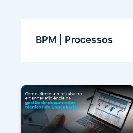
Ir
Paginação
para
de
o
post
conteúdo
BPM | Processos