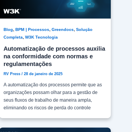
,
,
,
Blog
BPM | Processos
Greendocs
Solução
,
Completa
W3K Tecnologia
Automatização de processos auxilia
na conformidade com normas e
regulamentações
RV Press
/
28 de janeiro de 2025
A automatização dos processos permite que as
organizações possam olhar para a gestão de
seus fluxos de trabalho de maneira ampla,
eliminando os riscos de perda do controle
sobre informações, funções e etapas dos
processos. Automatizar processos traz diversos
benefícios e um deles é auxiliar na