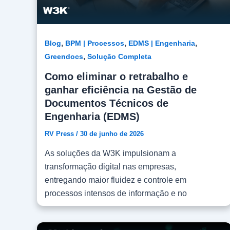
,
,
,
Blog
BPM | Processos
EDMS | Engenharia
,
Greendocs
Solução Completa
Como eliminar o retrabalho e
ganhar eficiência na Gestão de
Documentos Técnicos de
Engenharia (EDMS)
RV Press
/
30 de junho de 2026
As soluções da W3K impulsionam a
transformação digital nas empresas,
entregando maior fluidez e controle em
processos intensos de informação e no
ambiente compartilhado de dados. Nossos
softwares eliminam o retrabalho, garantindo