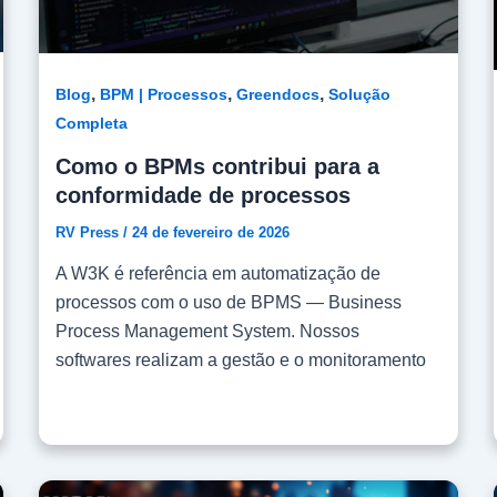
,
,
,
Blog
BPM | Processos
Greendocs
Solução
Completa
Como o BPMs contribui para a
conformidade de processos
RV Press
/
24 de fevereiro de 2026
A W3K é referência em automatização de
processos com o uso de BPMS — Business
Process Management System. Nossos
softwares realizam a gestão e o monitoramento
dos processos de negócios, facilitando o
acesso às informações de projetos, atividades
rotineiras, processos e outras tarefas,
acelerando resultados e permitindo que