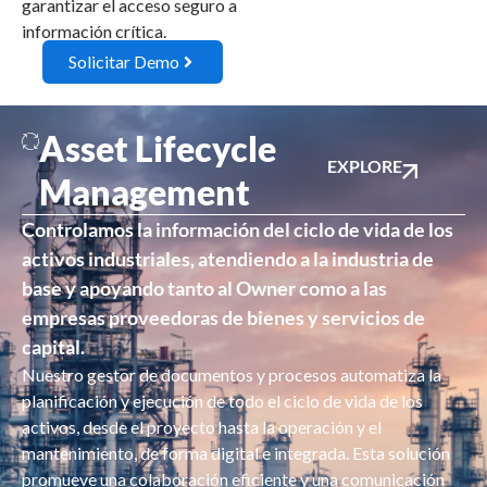
garantizar el acceso seguro a
información crítica.
Solicitar Demo
Asset Lifecycle
EXPLORE
Management
Controlamos la información del ciclo de vida de los
activos industriales, atendiendo a la industria de
base y apoyando tanto al Owner como a las
empresas proveedoras de bienes y servicios de
capital.
Nuestro gestor de documentos y procesos automatiza la
planificación y ejecución de todo el ciclo de vida de los
activos, desde el proyecto hasta la operación y el
mantenimiento, de forma digital e integrada. Esta solución
promueve una colaboración eficiente y una comunicación