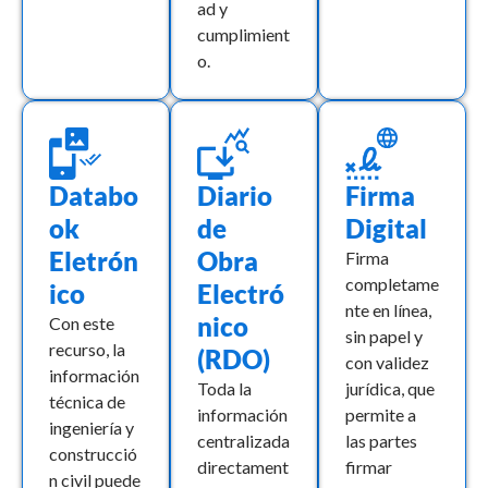
ad y
cumplimient
o.
Databo
Diario
Firma
ok
de
Digital
Eletrón
Obra
Firma
completame
ico
Electró
nte en línea,
nico
Con este
sin papel y
recurso, la
(RDO)
con validez
información
Toda la
jurídica, que
técnica de
información
permite a
ingeniería y
centralizada
las partes
construcció
directament
firmar
n civil puede