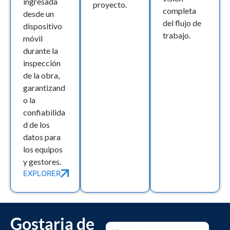
ingresada
proyecto.
completa
desde un
del flujo de
dispositivo
trabajo.
móvil
durante la
inspección
de la obra,
garantizand
o la
confiabilida
d de los
datos para
los equipos
y gestores.
EXPLORER
Gostaria de