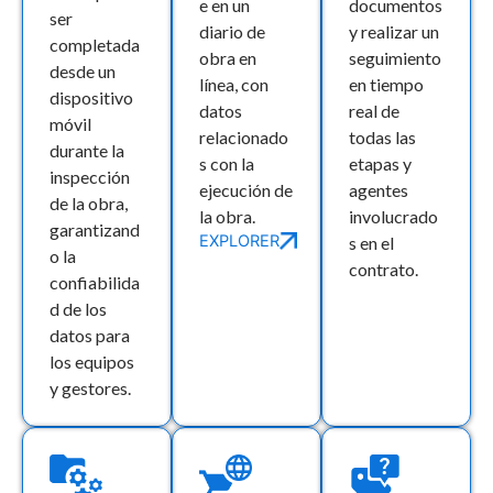
e en un
documentos
ser
diario de
y realizar un
completada
obra en
seguimiento
desde un
línea, con
en tiempo
dispositivo
datos
real de
móvil
relacionado
todas las
durante la
s con la
etapas y
inspección
ejecución de
agentes
de la obra,
la obra.
involucrado
garantizand
EXPLORER
s en el
o la
contrato.
confiabilida
d de los
datos para
los equipos
y gestores.