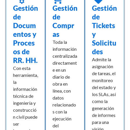
Gestión
Gestión
Gestión
de
de
de
Docum
Compr
Tickets
entos y
as
y
Proces
Solicitu
Toda la
información
os de
des
centralizada
RR. HH.
Admite la
directament
asignación
Con esta
e en un
de tareas, el
herramienta,
diario de
monitoreo
la
obra en
del estado y
información
línea, con
los SLAs, así
técnica de
datos
como la
ingeniería y
relacionado
generación
construcció
s con la
de informes
n civil puede
ejecución
para una
ser
del
visión