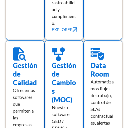
rastreabilid
ad y
cumplimient
o.
EXPLORER
Gestión
Gestión
Data
de
de
Room
Calidad
Cambio
Automatiza
mos flujos
s
Ofrecemos
de trabajo,
softwares
(MOC)
control de
que
Nuestro
SLAs
permiten a
software
contractual
las
GED /
es, alertas
empresas
BPMS /