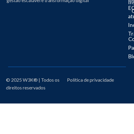
gestão escalável e transformação digital
In
EC
at
In
Tr
C
Pa
Bl
© 2025 W3K® | Todos os
Política de privacidade
direitos reservados