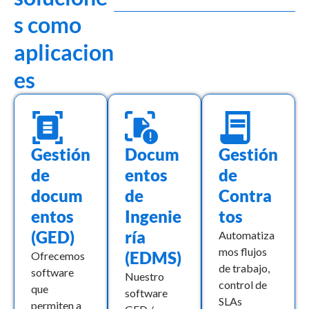
s como
aplicacion
es
Gestión
Docum
Gestión
de
entos
de
docum
de
Contra
entos
Ingenie
tos
(GED)
ría
Automatiza
mos flujos
(EDMS)
Ofrecemos
de trabajo,
software
Nuestro
control de
que
software
SLAs
permiten a