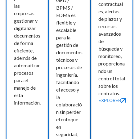
GED /
contractual
las
BPMS /
es, alertas
empresas
EDMS es
de plazos y
gestionar y
flexible y
recursos
digitalizar
escalable
avanzados
documentos
para la
de
de forma
gestión de
búsqueda y
eficiente,
documentos
monitoreo,
además de
técnicos y
proporciona
automatizar
procesos de
ndo un
procesos
ingeniería,
control total
para el
facilitando
sobre los
manejo de
el acceso y
contratos.
esta
la
EXPLORER
información.
colaboració
n sin perder
el enfoque
en
seguridad,