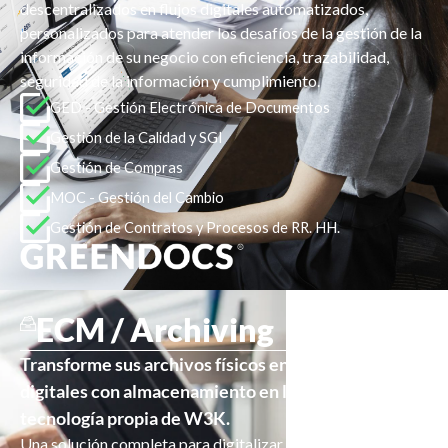
descentralizados en flujos digitales automatizados,
personalizados para atender los desafíos de la gestión de la
información de su negocio con eficiencia, trazabilidad,
seguridad de la información y cumplimiento.
GED - Gestión Electrónica de Documentos
Gestión de la Calidad y SGI
Gestión de Compras
MOC - Gestión del Cambio
Gestión de Contratos y Procesos de RR. HH.
ECM / Archiving
EXPLORE
Transforme sus archivos físicos en archivos
digitales con almacenamiento en la nube y
tecnología propia de W3K.
Una solución completa para digitalizar documentos con