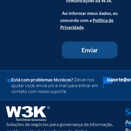
comunicações da W3K.
Ao informar meus dados, eu
concordo com a
Política de
Privacidade
.
Enviar
Está com problemas técnicos?
Deixe-nos
suporte@w
ajudar você, envie um e-mail para entrar em
contato com nosso suporte.
S
S
n
As
Soluções de negócios para governança da informação,
Bu