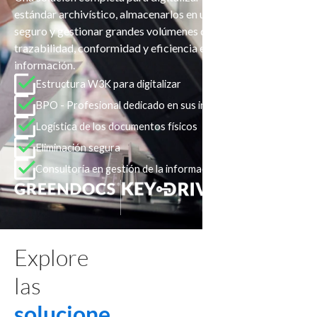
estándar archivístico, almacenarlos en un entorno digital
seguro y gestionar grandes volúmenes de información con
trazabilidad, conformidad y eficiencia en la gestión de la
información.
Estructura W3K para digitalizar
BPO - Profesional dedicado en sus instalaciones
Logística de los documentos físicos
Eliminación segura
Consultoría en gestión de la información
Explore
las
solucione