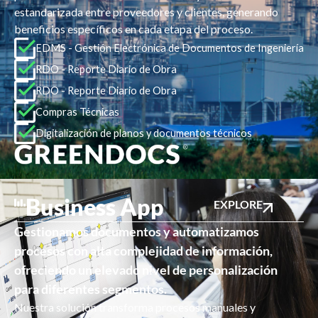
estandarizada entre proveedores y clientes, generando
beneficios específicos en cada etapa del proceso.
EDMS - Gestión Electrónica de Documentos de Ingeniería
RDO - Reporte Diario de Obra
RDO - Reporte Diario de Obra
Compras Técnicas
Digitalización de planos y documentos técnicos
Business App
EXPLORE
Gestionamos documentos y automatizamos
procesos con alta complejidad de información,
ofreciendo un elevado nivel de personalización
para diferentes segmentos.
Nuestra solución transforma procesos manuales y