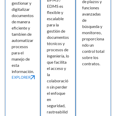
de plazos y
gestionar y
EDMS es
funciones
digitalizar
flexible y
avanzadas
documentos
escalable
de
de manera
para la
búsqueda y
eficiente y
gestión de
monitoreo,
tambien de
documentos
proporciona
automatizar
técnicos y
ndo un
procesos
procesos de
control total
para el
ingeniería, lo
sobre los
manejo de
que facilita
contratos.
esta
el acceso y
información.
la
EXPLORER
colaboració
n sin perder
el enfoque
en
seguridad,
rastreabilid