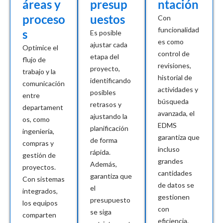
áreas y
presup
ntación
proceso
uestos
Con
funcionalidad
s
Es posible
es como
ajustar cada
Optimice el
control de
etapa del
flujo de
revisiones,
proyecto,
trabajo y la
historial de
identificando
comunicación
actividades y
posibles
entre
búsqueda
retrasos y
departament
avanzada, el
ajustando la
os, como
EDMS
planificación
ingeniería,
garantiza que
de forma
compras y
incluso
rápida.
gestión de
grandes
Además,
proyectos.
cantidades
garantiza que
Con sistemas
de datos se
el
integrados,
gestionen
presupuesto
los equipos
con
se siga
comparten
eficiencia.