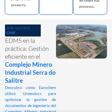
en todos sus
proyecto.
procesos.
W3K SUCCESS
CASE
EDMS en la
práctica: Gestión
eficiente en el
Complejo Minero
Industrial Serra do
Salitre
Descubra cómo Eurochem
utilizó Greendocs para
optimizar la gestión de
documentos de ingeniería del
Complejo Minero Industrial