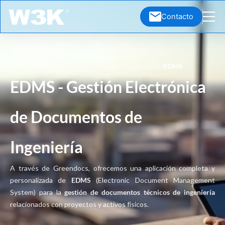
Ir
Contacto
para
o
conteúdo
Home
Soluciones
Asset Lifecycle Management
EDMS
EDMS - Gestión Electrónica
de Documentos de
Ingeniería
A través de Greendocs, ofrecemos una aplicación completa y
personalizada de
EDMS
(Electronic Document Management
System) para la
gestión de documentos técnicos de ingeniería
relacionados con proyectos y activos físicos.