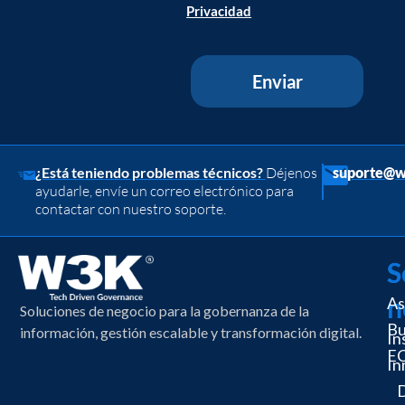
Privacidad
Enviar
¿Está teniendo problemas técnicos?
Déjenos
suporte@w
ayudarle, envíe un correo electrónico para
contactar con nuestro soporte.
S
S
n
As
Soluciones de negocio para la gobernanza de la
Bu
información, gestión escalable y transformación digital.
In
EC
In