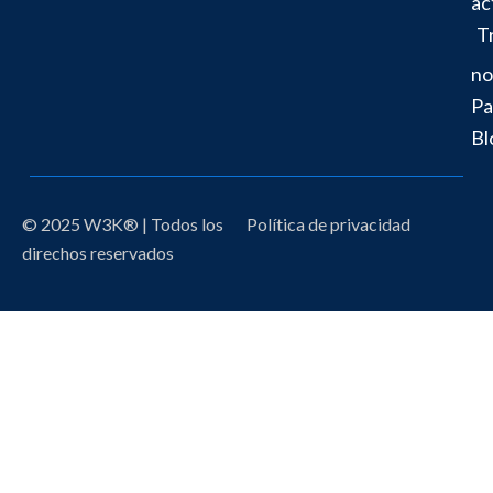
ac
T
no
Pa
Bl
© 2025 W3K® | Todos los
Política de privacidad
direchos reservados