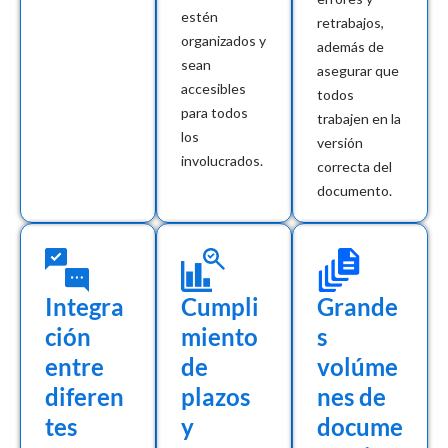
estén
retrabajos,
organizados y
además de
sean
asegurar que
accesibles
todos
para todos
trabajen en la
los
versión
involucrados.
correcta del
documento.
Integra
Cumpli
Grande
ción
miento
s
entre
de
volúme
diferen
plazos
nes de
tes
y
docume