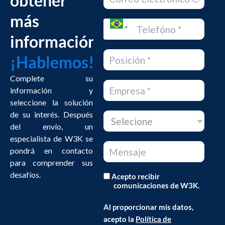
obtener
más
información?
¡Hablemos!
Complete su
información y
seleccione la solución
de su interés. Después
del envío, un
especialista de W3K se
pondrá en contacto
para comprender sus
desafíos.
Acepto recibir
comunicaciones de W3K.
Al proporcionar mis datos,
acepto la
Política de