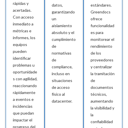
rápidas y
datos,
estándares.
acertadas.
garantizando
Greendocs
Con acceso
un
ofrece
inmediato a
aislamiento
funcionalidad
métricas e
absoluto y el
es para
informes, los
cumplimiento
monitorear el
equipos
de
rendimiento
pueden
normativas
de los
identificar
de
proveedores
problemas u
compliance,
y centralizar
oportunidade
incluso en
la tramitación
s con agilidad,
situaciones
de
reaccionando
de acceso
documentos
rápidamente
físico al
técnicos,
a eventos e
datacenter.
aumentando
incidencias
la visibilidad y
que puedan
la
impactar el
confiabilidad
progreso del