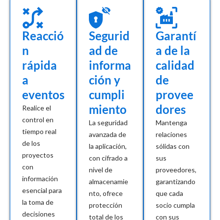
Reacció
Segurid
Garantí
n
ad de
a de la
rápida
informa
calidad
a
ción y
de
eventos
cumpli
provee
miento
dores
Realice el
control en
La seguridad
Mantenga
tiempo real
avanzada de
relaciones
de los
la aplicación,
sólidas con
proyectos
con cifrado a
sus
con
nivel de
proveedores,
información
almacenamie
garantizando
esencial para
nto, ofrece
que cada
la toma de
protección
socio cumpla
decisiones
total de los
con sus