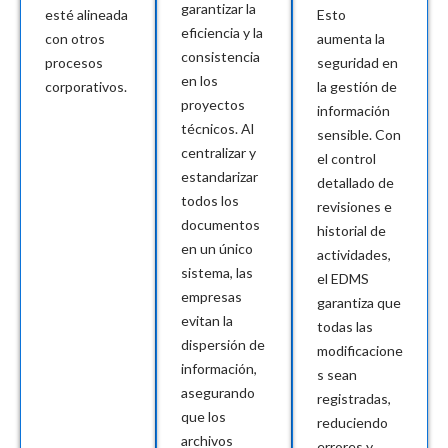
garantizar la
esté alineada
Esto
eficiencia y la
con otros
aumenta la
consistencia
procesos
seguridad en
en los
corporativos.
la gestión de
proyectos
información
técnicos. Al
sensible. Con
centralizar y
el control
estandarizar
detallado de
todos los
revisiones e
documentos
historial de
en un único
actividades,
sistema, las
el EDMS
empresas
garantiza que
evitan la
todas las
dispersión de
modificacione
información,
s sean
asegurando
registradas,
que los
reduciendo
archivos
errores y