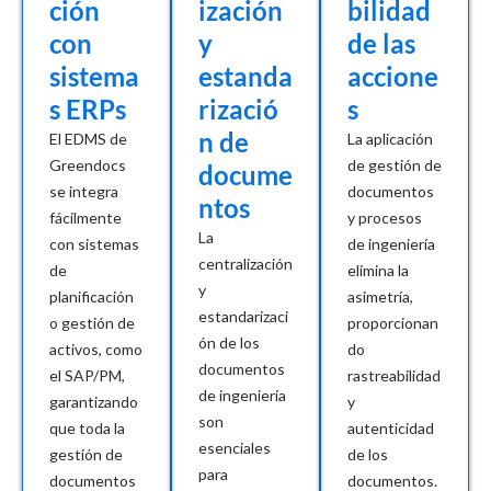
ción
ización
bilidad
con
y
de las
sistema
estanda
accione
s ERPs
rizació
s
n de
El EDMS de
La aplicación
Greendocs
de gestión de
docume
se integra
documentos
ntos
fácilmente
y procesos
La
con sistemas
de ingeniería
centralización
de
elimina la
y
planificación
asimetría,
estandarizaci
o gestión de
proporcionan
ón de los
activos, como
do
documentos
el SAP/PM,
rastreabilidad
de ingeniería
garantizando
y
son
que toda la
autenticidad
esenciales
gestión de
de los
para
documentos
documentos.