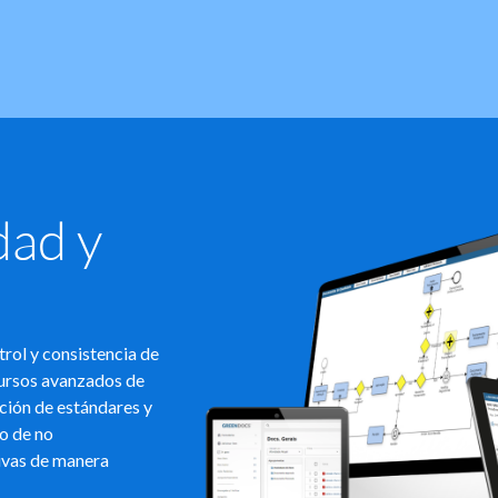
dad y
rol y consistencia de
cursos avanzados de
ución de estándares y
o de no
ivas de manera