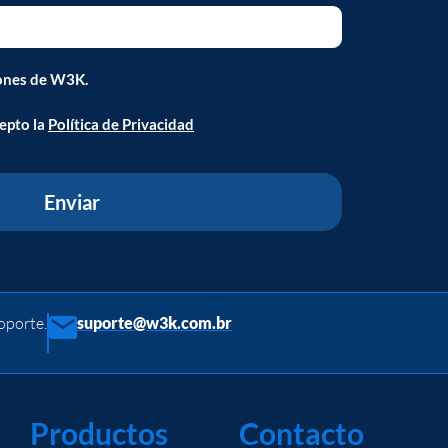
ones de W3K.
cepto la
Política de Privacidad
Enviar
oporte.
suporte@w3k.com.br
Productos
Contacto