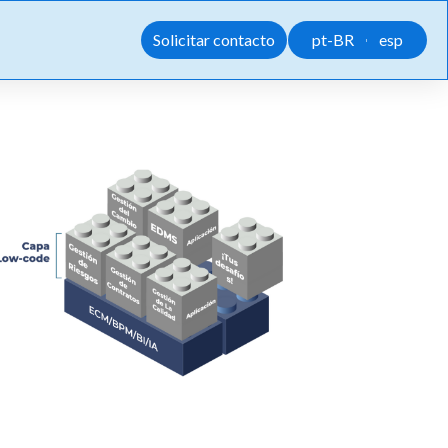
Solicitar contacto
pt-BR
esp