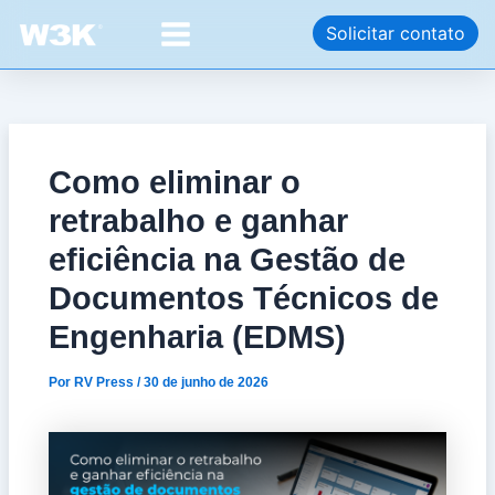
Ir
Post
Main
Solicitar contato
para
navigation
Menu
o
conteúdo
Como eliminar o
retrabalho e ganhar
eficiência na Gestão de
Documentos Técnicos de
Engenharia (EDMS)
Por
RV Press
/
30 de junho de 2026