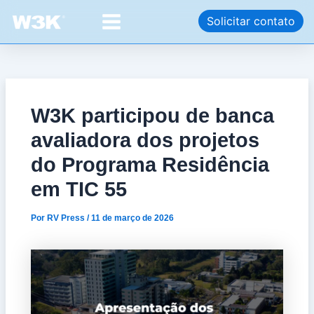
Ir
Post
Main
Solicitar contato
para
navigation
Menu
o
conteúdo
W3K participou de banca
avaliadora dos projetos
do Programa Residência
em TIC 55
Por
RV Press
/
11 de março de 2026