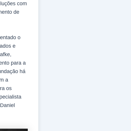
oluções com
mento de
sentado o
rados e
afke,
ento para a
undação há
am a
ra os
ecialista
Daniel