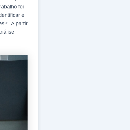
rabalho foi
ntificar e
?’. A partir
análise