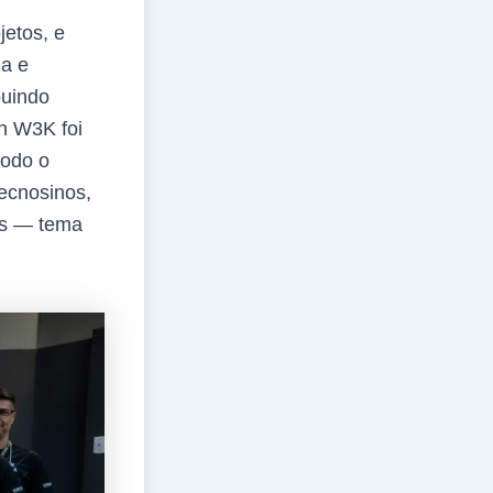
jetos, e
ia e
buindo
on W3K foi
todo o
ecnosinos,
os — tema