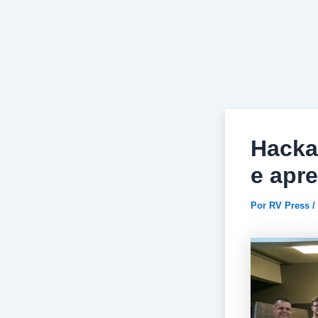
Ir
Post
para
navigation
o
conteúdo
Hacka
e apr
Por
RV Press
/