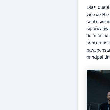
Dias, que é
veio do Rio
conheciment
significati
de ‘mão na 
sábado nas 
para pensa
principal d