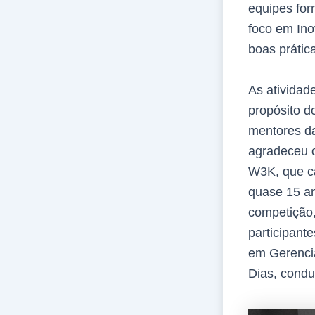
equipes fo
foco em Ino
boas prátic
As atividad
propósito 
mentores da
agradeceu o
W3K, que c
quase 15 an
competição,
participant
em Gerenci
Dias, condu