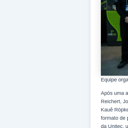
Equipe orga
Após uma ac
Reichert, J
Kauê Röpke
formato de 
da Unitec,