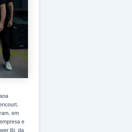
oana
encourt,
aram, em
 empresa e
er BI, da