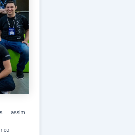
as — assim
inco