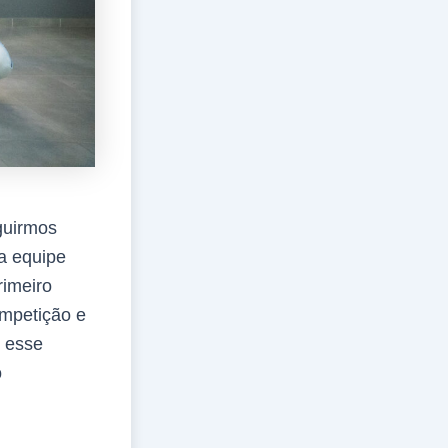
guirmos
a equipe
rimeiro
ompetição e
 esse
o