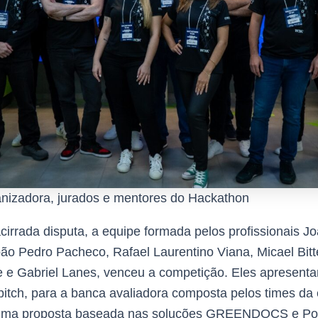
nizadora, jurados e mentores do Hackathon
irrada disputa, a equipe formada pelos profissionais J
oão Pedro Pacheco, Rafael Laurentino Viana, Micael Bitt
 e Gabriel Lanes, venceu a competição. Eles apresent
pitch, para a banca avaliadora composta pelos times da
 uma proposta baseada nas soluções GREENDOCS e Pow