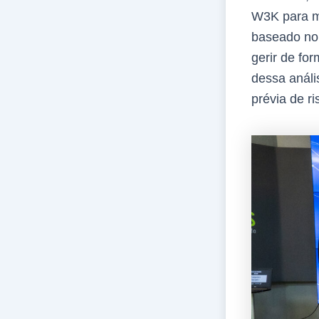
W3K para mi
baseado no 
gerir de fo
dessa análi
prévia de r