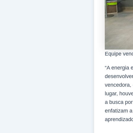
Equipe ven
“A energia 
desenvolve
vencedora, 
lugar, houv
a busca po
enfatizam a
aprendizado