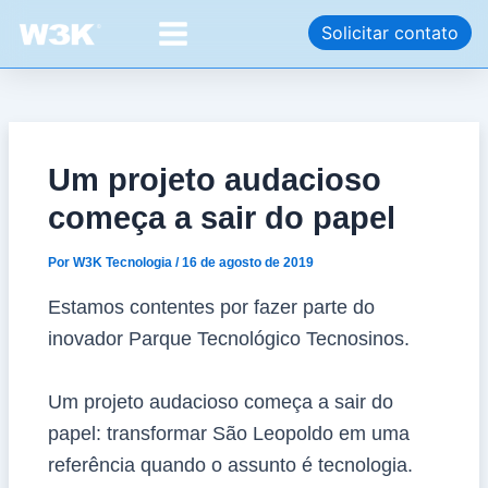
Ir
Post
Main
Solicitar contato
para
navigation
Menu
o
conteúdo
Um projeto audacioso
começa a sair do papel
Por
W3K Tecnologia
/
16 de agosto de 2019
Estamos contentes por fazer parte do
inovador Parque Tecnológico Tecnosinos.
Um projeto audacioso começa a sair do
papel: transformar São Leopoldo em uma
referência quando o assunto é tecnologia.