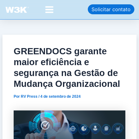
Ir
Post
Main
Solicitar contato
para
navigation
Menu
o
conteúdo
GREENDOCS garante
maior eficiência e
segurança na Gestão de
Mudança Organizacional
Por
RV Press
/
4 de setembro de 2024