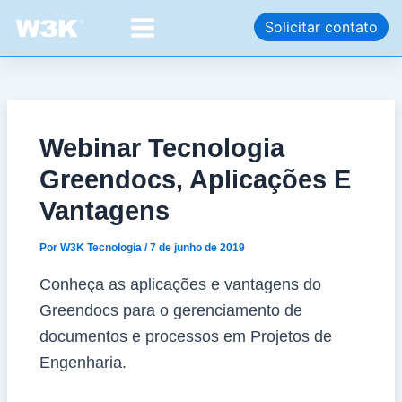
Ir
Post
Main
Solicitar contato
para
navigation
Menu
o
conteúdo
Webinar Tecnologia
Greendocs, Aplicações E
Vantagens
Por
W3K Tecnologia
/
7 de junho de 2019
Conheça as aplicações e vantagens do
Greendocs para o gerenciamento de
documentos e processos em Projetos de
Engenharia.