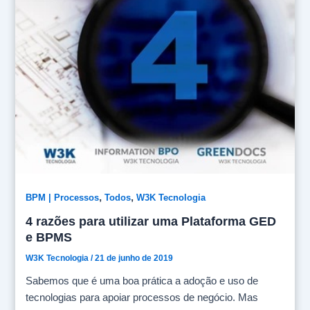
reuniões aconteceram para que os estudos e ajustes
de implantação fossem definidos. O Time de Qualidade
tem realizado o trabalho de organização e
padronização dos arquivos, com a assessoria de
Gustavo Roveder, parceiro da W3K, que tem
acompanhado diretamente todo esse processo.
#ESFFlorianopolis #ESFBrasil #EWB
#NósAcreditamos #NósConstruímos
#JuntosSomosGrandes #JuntosSomosMaisFortes
#parceria #Repost
,
,
BPM | Processos
Todos
W3K Tecnologia
4 razões para utilizar uma Plataforma GED
e BPMS
W3K Tecnologia
/
21 de junho de 2019
Sabemos que é uma boa prática a adoção e uso de
tecnologias para apoiar processos de negócio. Mas