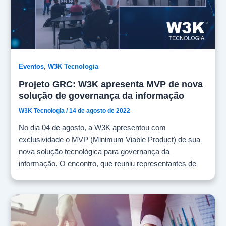
,
Eventos
W3K Tecnologia
Projeto GRC: W3K apresenta MVP de nova
solução de governança da informação
W3K Tecnologia
/
14 de agosto de 2022
No dia 04 de agosto, a W3K apresentou com
exclusividade o MVP (Minimum Viable Product) de sua
nova solução tecnológica para governança da
informação. O encontro, que reuniu representantes de
diversas empresas, serviu para mostrar na prática o
pitch da nova solução – plataforma de troca e
armazenamento de documentos em nuvem, de
implantação rápida, que atende usuários corporativos
em processos de gestão da informação de negócio,