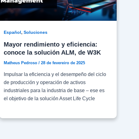
,
Español
Soluciones
Mayor rendimiento y eficiencia:
conoce la solución ALM, de W3K
Matheus Pedroso
/
28 de fevereiro de 2025
Impulsar la eficiencia y el desempeño del ciclo
de producción y operación de activos
industriales para la industria de base – ese es
el objetivo de la solución Asset Life Cycle
Management (ALM), de W3K Tecnología. El
conjunto de recursos y servicios de ALM
proporciona mayor productividad y
confiabilidad en todas las fases del ciclo de
vida de los activos. Muchas empresas