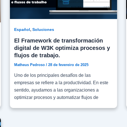
,
Español
Soluciones
El Framework de transformación
digital de W3K optimiza procesos y
flujos de trabajo.
Matheus Pedroso
/
28 de fevereiro de 2025
Uno de los principales desafíos de las
empresas se refiere a la productividad. En este
sentido, ayudamos a las organizaciones a
optimizar procesos y automatizar flujos de
trabajo a través de nuestro método de
transformación digital, el Framework W3K – un
modelo de gestión que proporciona mayor
fluidez y control en entornos complejos de