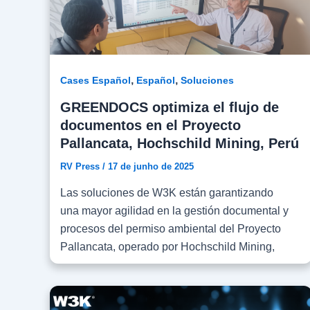
,
,
Cases Español
Español
Soluciones
GREENDOCS optimiza el flujo de
documentos en el Proyecto
Pallancata, Hochschild Mining, Perú
RV Press
/
17 de junho de 2025
Las soluciones de W3K están garantizando
una mayor agilidad en la gestión documental y
procesos del permiso ambiental del Proyecto
Pallancata, operado por Hochschild Mining,
una empresa peruana líder en minería de plata
y oro, con operaciones en Perú, Argentina y
Brasil. El software GREENDOCS es utilizado