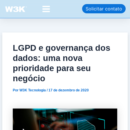
Ir
Post
Main
Solicitar contato
para
navigation
Menu
o
conteúdo
LGPD e governança dos
dados: uma nova
prioridade para seu
negócio
Por
W3K Tecnologia
/
17 de dezembro de 2020