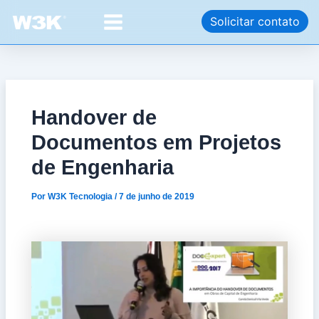
Ir
Post
Main
Solicitar contato
para
navigation
Menu
o
conteúdo
Handover de
Documentos em Projetos
de Engenharia
Por
W3K Tecnologia
/
7 de junho de 2019