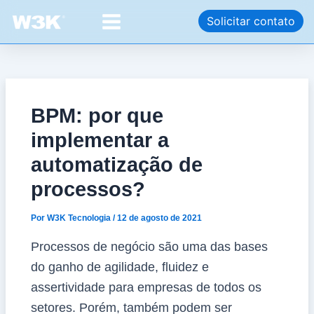
Ir
Post
Main
Solicitar contato
para
navigation
Menu
o
conteúdo
BPM: por que
implementar a
automatização de
processos?
Por
W3K Tecnologia
/
12 de agosto de 2021
Processos de negócio são uma das bases
do ganho de agilidade, fluidez e
assertividade para empresas de todos os
setores. Porém, também podem ser