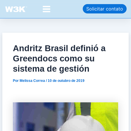
Ir
Post
Main
Solicitar contato
para
navigation
Menu
o
conteúdo
Andritz Brasil definió a
Greendocs como su
sistema de gestión
Por
Melissa Correa
/
10 de outubro de 2019